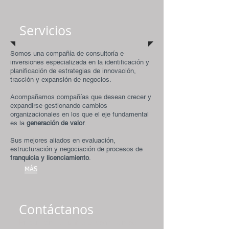
Servicios
Somos una compañía de consultoría e
inversiones especializada en la identificación y
planificación de estrategias de innovación,
tracción y expansión de negocios.
Acompañamos compañías que desean crecer y
expandirse gestionando cambios
organizacionales en los que el eje fundamental
es la
generación de valor
.
Sus mejores aliados en evaluación,
estructuración y negociación de procesos de
franquicia y licenciamiento
.
MÁS
Contáctanos
Encontremos juntos el camino más