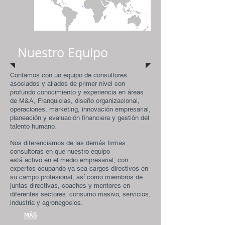
Nuestro Equipo
Contamos con un equipo de consultores
asociados y aliados de primer nivel con
profundo conocimiento y experiencia en áreas
de M&A, Franquicias, diseño organizacional,
operaciones, marketing, innovación empresarial,
planeación y evaluación financiera y gestión del
talento humano.
Nos diferenciamos de las demás firmas
consultoras en que nuestro equipo
está activo en el medio empresarial, con
expertos ocupando ya sea cargos directivos en
su campo profesional, así como miembros de
juntas directivas, coaches y mentores en
diferentes sectores: consumo masivo, servicios,
industria y agronegocios.
MÁS